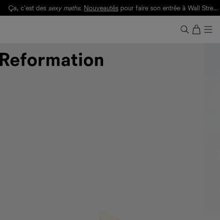
Ça, c'est des
sexy maths
.
Nouveautés
pour faire son entrée à Wall Street.
Notre Bilan Responsable 2025 est ici.
Lisez-le
.