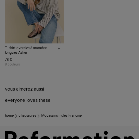
T-shirt oversize à manches
longues Asher
78 €
9 couleurs
vous aimerez aussi
everyone loves these
home
chaussures
Mocassins mules Francine