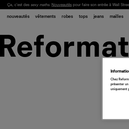
Ça, c'est des
sexy maths
.
Nouveautés
pour faire son entrée à Wall Stree
Notre Bilan Responsable 2025 est ici.
Lisez-le
.
nouveautés
vêtements
robes
tops
jeans
mailles
Information
Chez Reforma
présenter un 
uniquement p