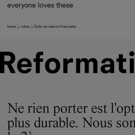
everyone loves these
home
robes
Robe en velours Franceska
Ne rien porter est l'opt
plus durable. Nous s