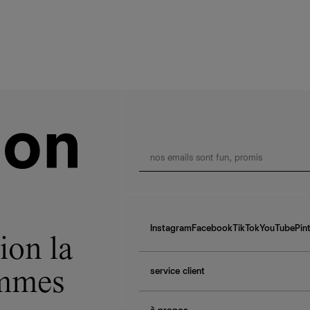
Instagram
Facebook
TikTok
YouTube
Pin
ion la
service client
ommes
f.a.q.