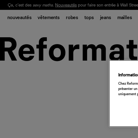
Ça, c'est des
sexy maths
.
Nouveautés
pour faire son entrée à Wall Stree
Notre Bilan Responsable 2025 est ici.
Lisez-le
.
nouveautés
vêtements
robes
tops
jeans
mailles
Information
Chez Reforma
présenter un 
uniquement p