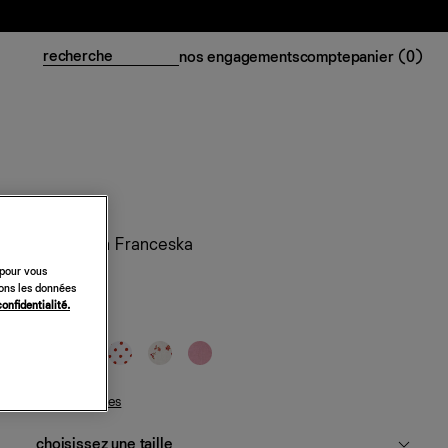
nos engagements
compte
panier (
0
)
Robe en lin Franceska
 pour vous
198 €
sons les données
confidentialité.
blanc
guide des tailles
choisissez une taille