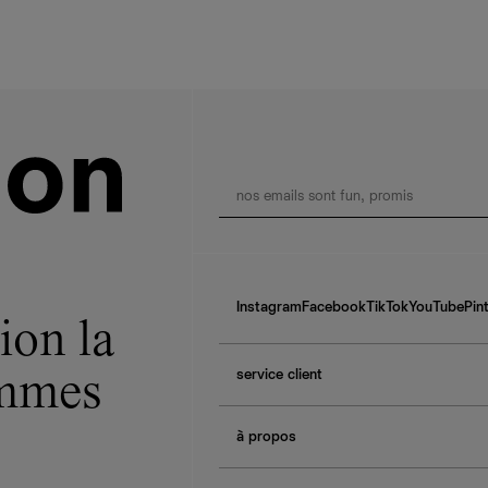
Instagram
Facebook
TikTok
YouTube
Pin
ion la
service client
ommes
f.a.q.
à propos
contactez-nous
guide des tailles
à propos de Ref