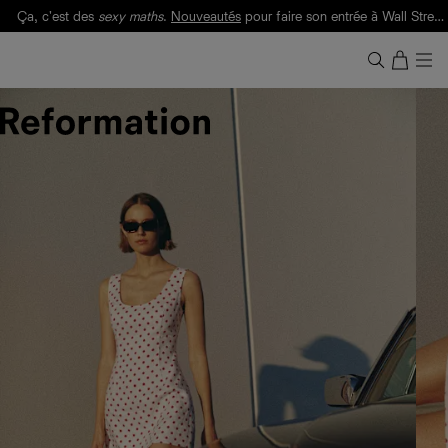
Ça, c'est des
sexy maths
.
Nouveautés
pour faire son entrée à Wall Street.
Notre Bilan Responsable 2025 est ici.
Lisez-le
.