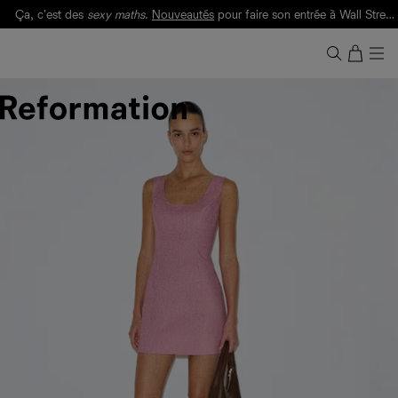
Ça, c'est des
sexy maths
.
Nouveautés
pour faire son entrée à Wall Street.
Notre Bilan Responsable 2025 est ici.
Lisez-le
.