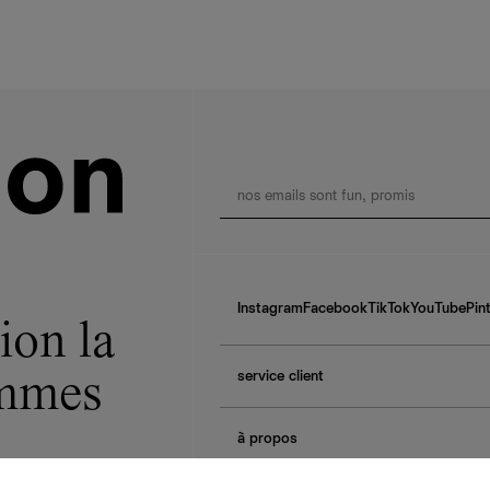
Instagram
Facebook
TikTok
YouTube
Pin
ion la
service client
ommes
f.a.q.
à propos
contactez-nous
guide des tailles
à propos de Ref