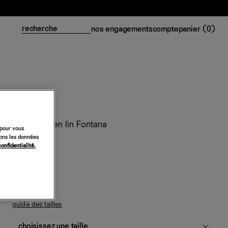
nos engagements
compte
panier (
0
)
Ensemble en lin Fontana
 pour vous
sons les données
318 €
confidentialité.
noir
guide des tailles
choisissez une taille