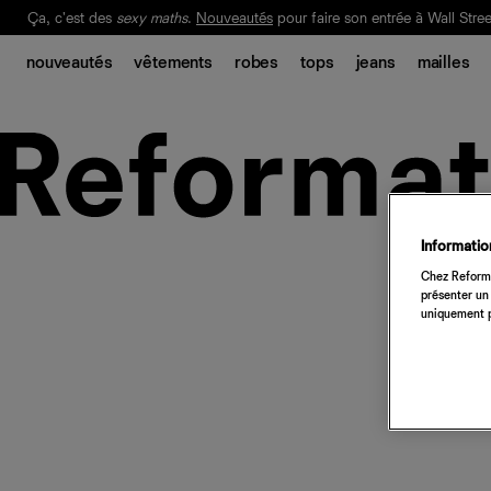
Ça, c'est des
sexy maths
.
Nouveautés
pour faire son entrée à Wall Stree
Notre Bilan Responsable 2025 est ici.
Lisez-le
.
nouveautés
vêtements
robes
tops
jeans
mailles
Information
Chez Reforma
présenter un 
uniquement p