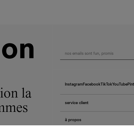
Instagram
Facebook
TikTok
YouTube
Pin
ion la
service client
ommes
f.a.q.
à propos
contactez-nous
guide des tailles
à propos de Ref