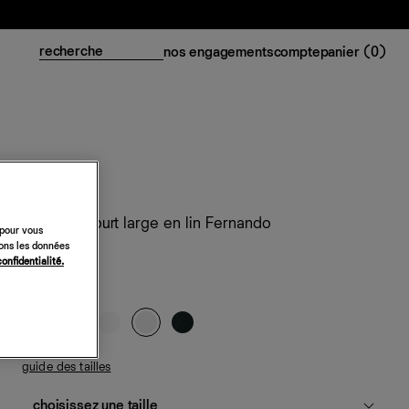
nos engagements
compte
panier (
0
)
Pantalon court large en lin Fernando
 pour vous
sons les données
228 €
confidentialité.
blanc
guide des tailles
choisissez une taille