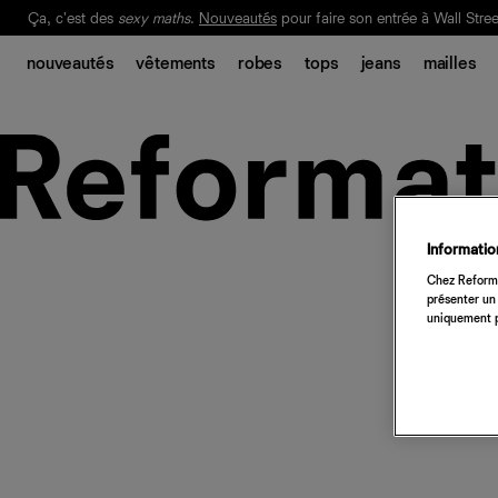
Ça, c'est des
sexy maths
.
Nouveautés
pour faire son entrée à Wall Stree
Notre Bilan Responsable 2025 est ici.
Lisez-le
.
nouveautés
vêtements
robes
tops
jeans
mailles
Information
Chez Reforma
présenter un 
uniquement p