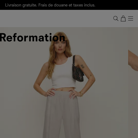
Livraison gratuite. Frais de douane et taxes inclus.
Ça, c'est des
sexy maths
.
Nouveautés
pour faire son entrée à Wall Street.
Notre Bilan Responsable 2025 est ici.
Lisez-le
.