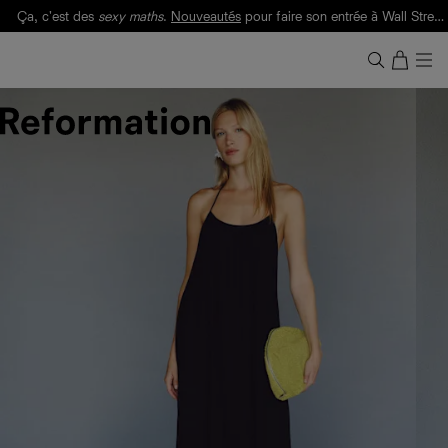
Ça, c'est des
sexy maths
.
Nouveautés
pour faire son entrée à Wall Street.
Notre Bilan Responsable 2025 est ici.
Lisez-le
.