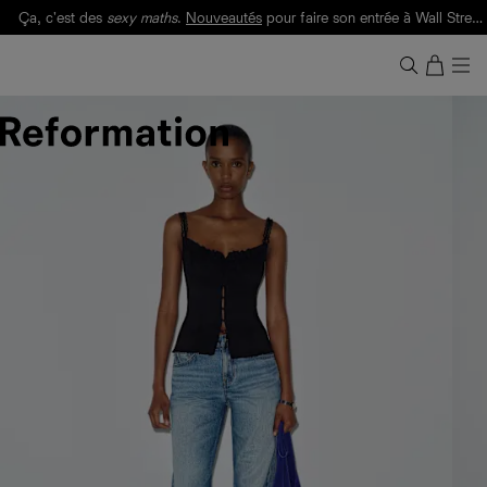
Ça, c'est des
sexy maths
.
Nouveautés
pour faire son entrée à Wall Street.
Notre Bilan Responsable 2025 est ici.
Lisez-le
.