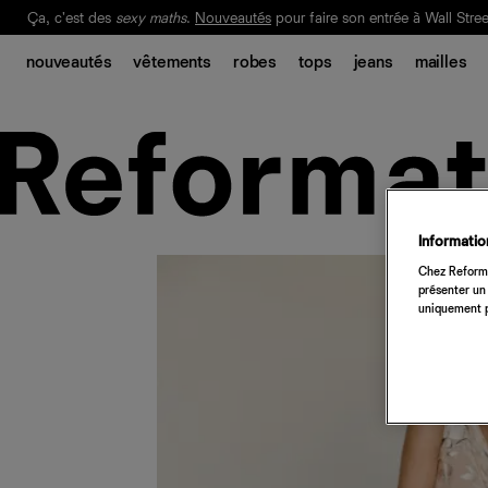
Ça, c'est des
sexy maths
.
Nouveautés
pour faire son entrée à Wall Stree
Notre Bilan Responsable 2025 est ici.
Lisez-le
.
nouveautés
vêtements
robes
tops
jeans
mailles
Information
Chez Reforma
présenter un 
uniquement p