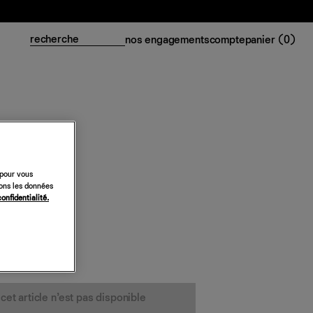
nos engagements
compte
panier (
0
)
 pour vous
sons les données
confidentialité.
cet article n’est pas disponible