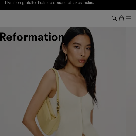
Livraison gratuite. Frais de douane et taxes inclus.
Ça, c'est des
sexy maths
.
Nouveautés
pour faire son entrée à Wall Street.
Notre Bilan Responsable 2025 est ici.
Lisez-le
.