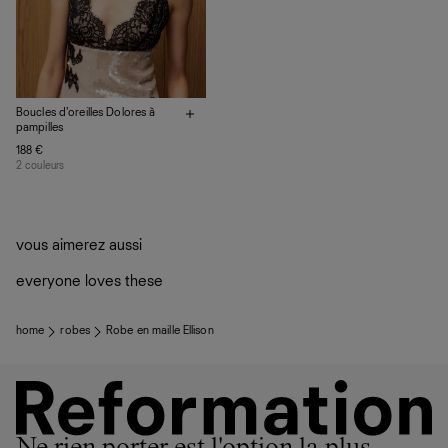
Boucles d'oreilles Dolores à
pampilles
188 €
2 couleurs
vous aimerez aussi
everyone loves these
home
robes
Robe en maille Ellison