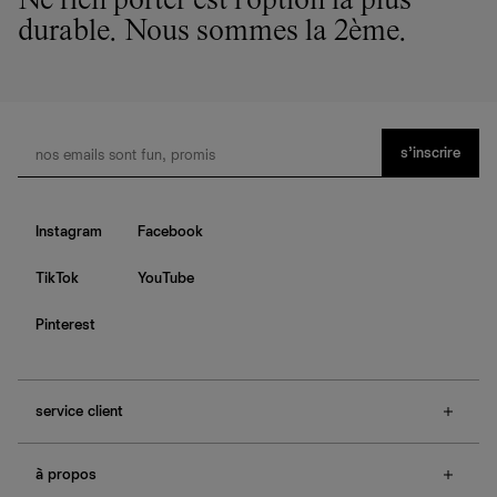
Ne rien porter est l'option la plus
durable. Nous sommes la 2ème.
s’inscrire
Instagram
Facebook
TikTok
YouTube
Pinterest
service client
f.a.q.
à propos
contactez-nous