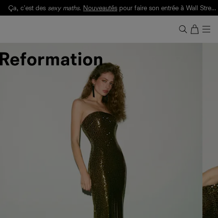
Ça, c'est des
sexy maths
.
Nouveautés
pour faire son entrée à Wall Street.
Notre Bilan Responsable 2025 est ici.
Lisez-le
.