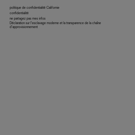
politique de confidentialité Californie
confidentialité
ne partagez pas mes infos
Déclaration sur l’esclavage moderne et la transparence de la chaîne
d’approvisionnement