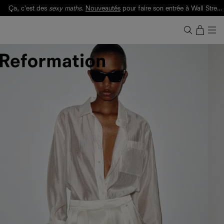
Ça, c'est des
sexy maths
.
Nouveautés
pour faire son entrée à Wall Street.
Notre Bilan Responsable 2025 est ici.
Lisez-le
.