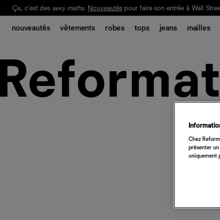
Ça, c'est des
sexy maths
.
Nouveautés
pour faire son entrée à Wall Stree
Notre Bilan Responsable 2025 est ici.
Lisez-le
.
nouveautés
vêtements
robes
tops
jeans
mailles
Information
Chez Reforma
présenter un 
uniquement p