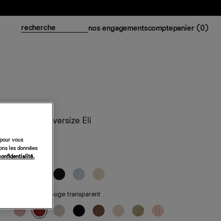
nos engagements
compte
panier (
0
)
Chemise oversize Eli
158 €
 pour vous
sons les données
confidentialité.
classiques
de saison
— rouge transparent