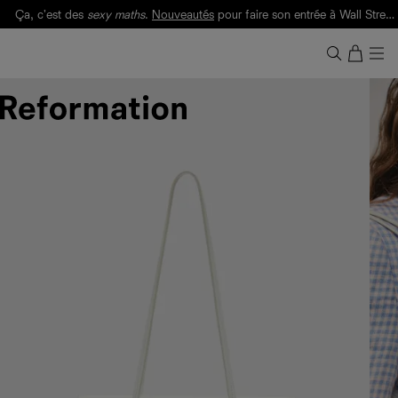
Ça, c'est des
sexy maths
.
Nouveautés
pour faire son entrée à Wall Street.
Notre Bilan Responsable 2025 est ici.
Lisez-le
.