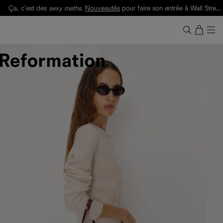
Ça, c'est des
sexy maths
.
Nouveautés
pour faire son entrée à Wall Street.
Notre Bilan Responsable 2025 est ici.
Lisez-le
.