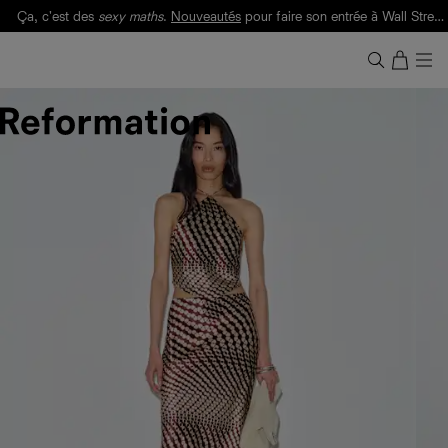
Ça, c'est des
sexy maths
.
Nouveautés
pour faire son entrée à Wall Street.
Notre Bilan Responsable 2025 est ici.
Lisez-le
.