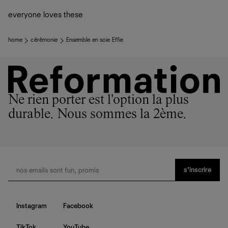
plutôt sur d’autres personnes
La circularité chez Ref
everyone loves these
En savoir plus
sur le développement durable chez Ref
home
cérémonie
Ensemble en soie Effie
Ne rien porter est l'option la plus
durable. Nous sommes la 2ème.
s’inscrire
Instagram
Facebook
TikTok
YouTube