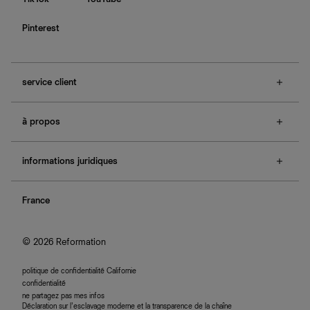
Pinterest
service client
f.a.q.
à propos
contactez-nous
guide des tailles
à propos de Ref
e-cartes cadeaux
informations juridiques
boutiques
retours et échanges
investisseurs
confidentialité
rechercher une commande
nous rejoindre
France
plan du site
se connecter
programme d'affiliation
accessibilité
© 2026 Reformation
politique de confidentialité Californie
confidentialité
ne partagez pas mes infos
Déclaration sur l’esclavage moderne et la transparence de la chaîne