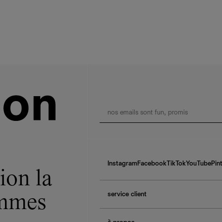
Instagram
Facebook
TikTok
YouTube
Pin
ion la
service client
ommes
f.a.q.