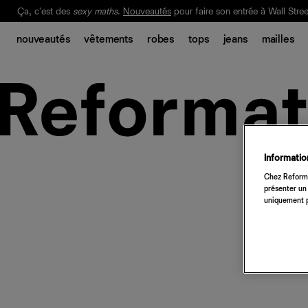
Ça, c'est des
sexy maths
.
Nouveautés
pour faire son entrée à Wall Stree
Notre Bilan Responsable 2025 est ici.
Lisez-le
.
nouveautés
vêtements
robes
tops
jeans
mailles
Information
Chez Reforma
présenter un 
uniquement p