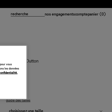
nos engagements
compte
panier (
0
)
Ensemble Dutton
 pour vous
sons les données
318 €
confidentialité.
bleu marine
guide des tailles
choisissez une taille