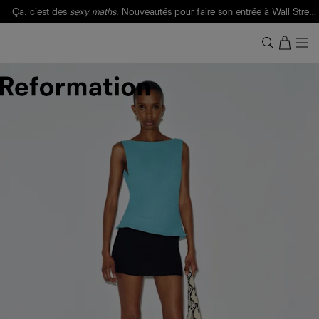
Ça, c'est des
sexy maths
.
Nouveautés
pour faire son entrée à Wall Street.
Notre Bilan Responsable 2025 est ici.
Lisez-le
.