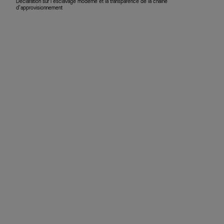
Déclaration sur l’esclavage moderne et la transparence de la chaîne
d’approvisionnement