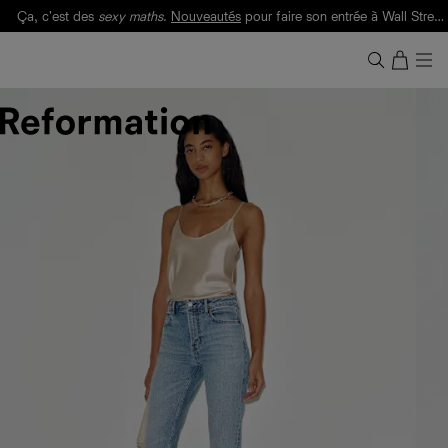
Ça, c'est des
sexy maths
.
Nouveautés
pour faire son entrée à Wall Street.
Notre Bilan Responsable 2025 est ici.
Lisez-le
.