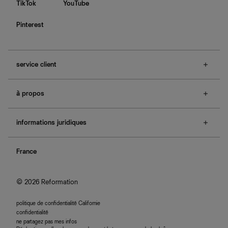
TikTok
YouTube
Pinterest
service client
f.a.q.
à propos
contactez-nous
guide des tailles
à propos de Ref
e-cartes cadeaux
informations juridiques
boutiques
retours et échanges
investisseurs
confidentialité
rechercher une commande
nous rejoindre
France
plan du site
se connecter
programme d'affiliation
accessibilité
© 2026 Reformation
politique de confidentialité Californie
confidentialité
ne partagez pas mes infos