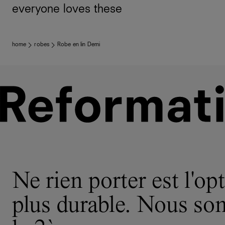
everyone loves these
home
robes
Robe en lin Demi
Ne rien porter est l'opt
plus durable. Nous s