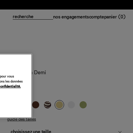
nos engagements
compte
panier (
0
)
Robe en lin Demi
 pour vous
sons les données
148 €
confidentialité.
soleil
guide des tailles
choisissez une taille