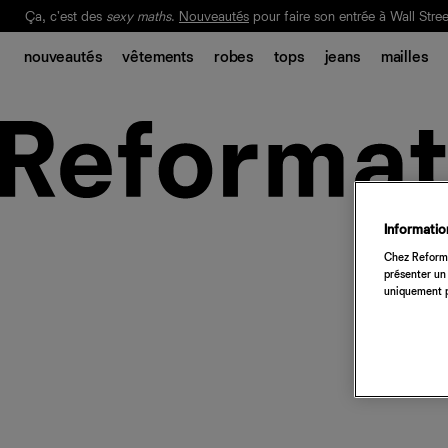
Ça, c'est des
sexy maths
.
Nouveautés
pour faire son entrée à Wall Stree
Notre Bilan Responsable 2025 est ici.
Lisez-le
.
nouveautés
vêtements
robes
tops
jeans
mailles
Information
Chez Reforma
présenter un 
uniquement p