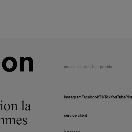
Instagram
Facebook
TikTok
YouTube
Pin
ion la
service client
ommes
f.a.q.