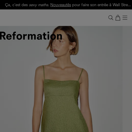
Ça, c'est des
sexy maths
.
Nouveautés
pour faire son entrée à Wall Street.
Notre Bilan Responsable 2025 est ici.
Lisez-le
.