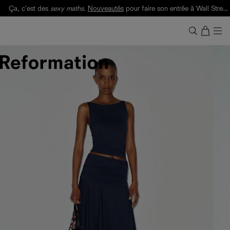
Ça, c'est des
sexy maths
.
Nouveautés
pour faire son entrée à Wall Street.
Notre Bilan Responsable 2025 est ici.
Lisez-le
.