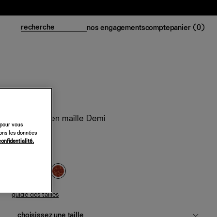
nos engagements
compte
panier (
0
)
Ensemble en maille Demi
 pour vous
sons les données
198 €
confidentialité.
amina
guide des tailles
choisissez une taille