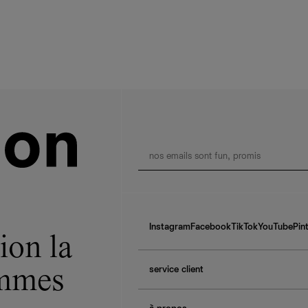
Instagram
Facebook
TikTok
YouTube
Pin
ion la
service client
ommes
f.a.q.