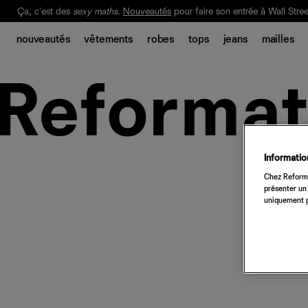
Ça, c'est des
sexy maths
.
Nouveautés
pour faire son entrée à Wall Stree
Notre Bilan Responsable 2025 est ici.
Lisez-le
.
nouveautés
vêtements
robes
tops
jeans
mailles
Information
Chez Reforma
présenter un 
uniquement p