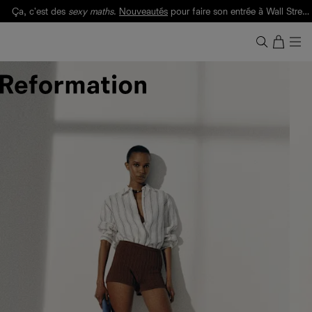
Livraison gratuite. Frais de douane et taxes inclus.
Ça, c'est des
sexy maths
.
Nouveautés
pour faire son entrée à Wall Street.
Notre Bilan Responsable 2025 est ici.
Lisez-le
.