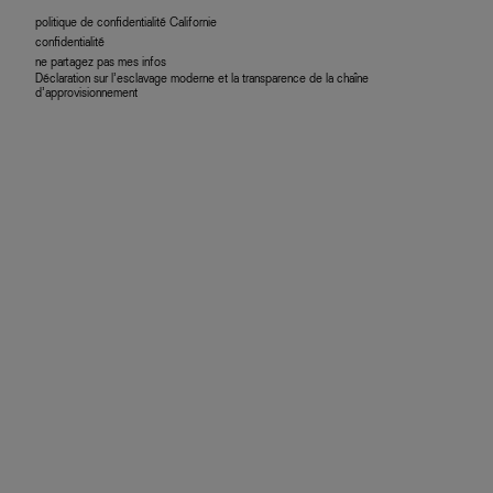
politique de confidentialité Californie
confidentialité
ne partagez pas mes infos
Déclaration sur l’esclavage moderne et la transparence de la chaîne
d’approvisionnement