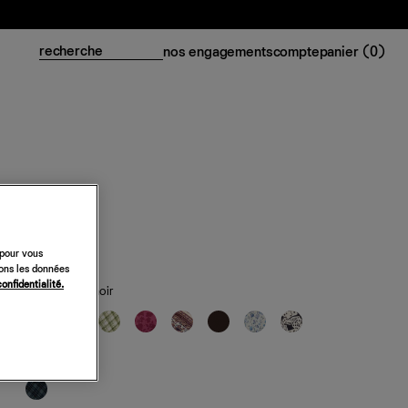
nos engagements
compte
panier (
0
)
Robe Dale
158 €
 pour vous
sons les données
confidentialité.
classiques
— noir
de saison