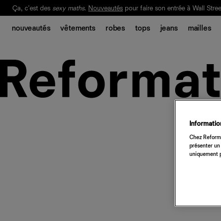
Livraison gratuite. Frais de douane et taxes inclus.
Ça, c'est des
sexy maths
.
Nouveautés
pour faire son entrée à Wall Stree
nouveautés
vêtements
robes
tops
jeans
mailles
Notre Bilan Responsable 2025 est ici.
Lisez-le
.
Information
Chez Reforma
présenter un 
uniquement p