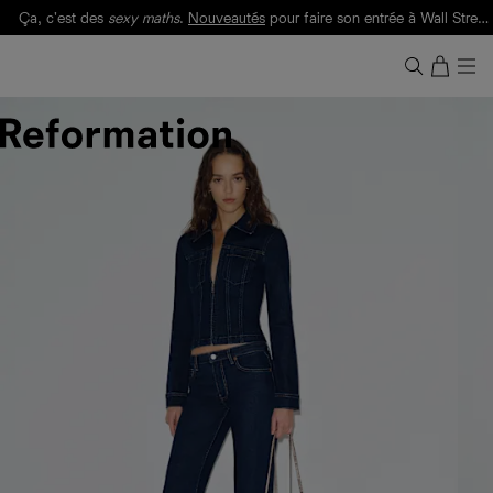
Ça, c'est des
sexy maths
.
Nouveautés
pour faire son entrée à Wall Street.
Notre Bilan Responsable 2025 est ici.
Lisez-le
.