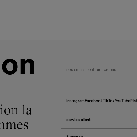
Instagram
Facebook
TikTok
YouTube
Pin
ion la
service client
ommes
f.a.q.