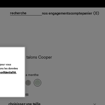
nos engagements
compte
panier (
0
)
Sandales à talons Cooper
 pour vous
348 €
sons les données
confidentialité.
daim gelée à la menthe
guide des tailles
choisissez une taille