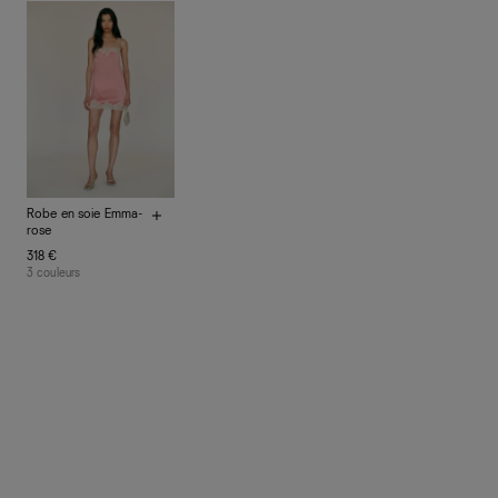
à vos vêtements de ne pas finir dans les décharges,
mais plutôt sur d’autres personnes
La circularité chez Ref
En savoir plus
sur le développement durable chez Ref
Robe en soie Emma-
rose
318 €
3 couleurs