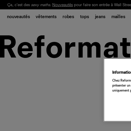
Ça, c'est des
sexy maths
.
Nouveautés
pour faire son entrée à Wall Stree
Notre Bilan Responsable 2025 est ici.
Lisez-le
.
nouveautés
vêtements
robes
tops
jeans
mailles
Information
Chez Reforma
présenter un 
uniquement p