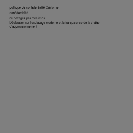
politique de confidentialité Californie
confidentialité
ne partagez pas mes infos
Déclaration sur l’esclavage moderne et la transparence de la chaîne
d’approvisionnement