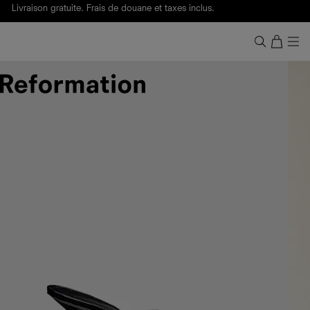
Livraison gratuite. Frais de douane et taxes inclus.
Ça, c'est des
sexy maths
.
Nouveautés
pour faire son entrée à Wall Street.
Notre Bilan Responsable 2025 est ici.
Lisez-le
.