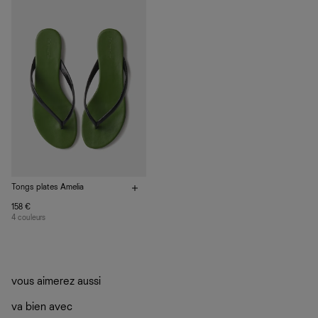
plutôt sur d’autres personnes
La circularité chez Ref
En savoir plus
sur le développement durable chez Ref
Tongs plates Amelia
158 €
4 couleurs
vous aimerez aussi
va bien avec