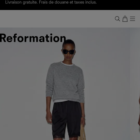
Livraison gratuite. Frais de douane et taxes inclus.
Ça, c'est des
sexy maths
.
Nouveautés
pour faire son entrée à Wall Street.
Notre Bilan Responsable 2025 est ici.
Lisez-le
.