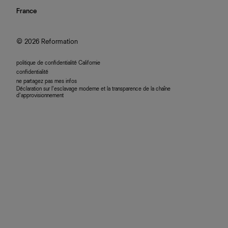
confidentialité
rechercher une commande
nous rejoindre
France
plan du site
se connecter
programme d'affiliation
accessibilité
© 2026 Reformation
politique de confidentialité Californie
confidentialité
ne partagez pas mes infos
Déclaration sur l’esclavage moderne et la transparence de la chaîne
d’approvisionnement