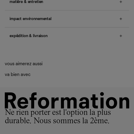
article taille grand. Si vous hésitez entre deux tailles, nous
matière & entretien
vous conseillons d'opter pour la plus petite taille.
boutons sur le devant, ourlet côtelé.
Modèle en cachemire recyclé mélangé fine jauge - 95 %
Le mannequin porte une taille XS et mesure 177.8cm,
cachemire recyclé, 5 % cachemire. Lavage à la main et
impact environnemental
62.2cm taille, 87.6cm bassin, 78.7cm buste.
séchage à plat.
Enfin un cachemire plus vertueux. Ce cachemire est
Nos vêtements et accessoires sont conçus pour durer
Une question sur la taille ou la coupe ? Consultez notre
recyclé, ce qui signifie qu’il n’a presque aucun impact sur
plus longtemps. Et nous sommes aussi là pour vous aider
expédition & livraison
guide des tailles
.
la terre, les animaux et le climat, contrairement au
à en prendre soin
cachemire conventionnel. Aussi responsable que
Entretien
Livraison offerte
désirable.
Si vous avez envie de jeter vos vêtements, ne le faites
Frais de douane et taxes inclus
Fabrication responsable : Chine
Aide
pas. Nous avons pas mal de solutions qui permettront à
Livraison estimée : 2 à 7 jours ouvrés
Quand ils ne sont pas réalisés dans notre manufacture de
vos vêtements de ne pas finir dans les décharges, mais
vous aimerez aussi
Los Angeles, nos vêtements sont confectionnés par des
plutôt sur d’autres personnes
ateliers partenaires qui partagent notre vision. Ensemble,
La circularité chez Ref
va bien avec
nous privilégions le bien-être des équipes et la réduction
En savoir plus
sur le développement durable chez Ref
de notre empreinte environnementale.
Ne rien porter est l'option la plus
durable. Nous sommes la 2ème.