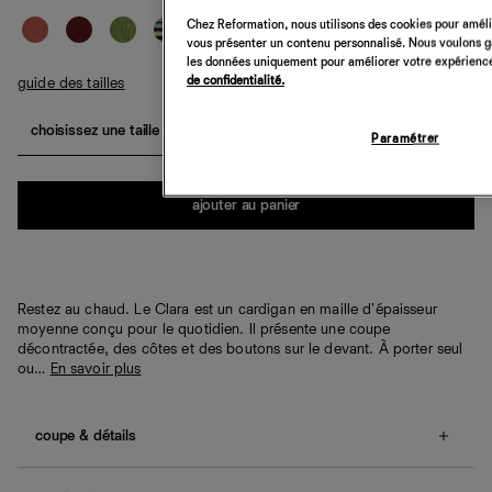
Chez Reformation, nous utilisons des cookies pour amélio
vous présenter un contenu personnalisé. Nous voulons gar
les données uniquement pour améliorer votre expérience 
de confidentialité.
guide des tailles
choisissez une taille
Paramétrer
Quantité
ajouter au panier
Restez au chaud. Le Clara est un cardigan en maille d'épaisseur
moyenne conçu pour le quotidien. Il présente une coupe
décontractée, des côtes et des boutons sur le devant. À porter seul
ou…
En savoir plus
coupe & détails
Coupe décontractée.
Nos clientes nous indiquent que cet