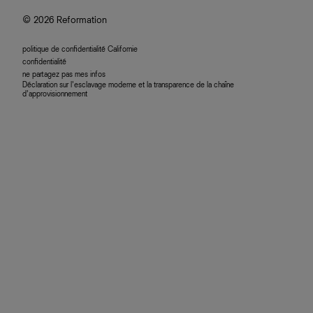
accessibilité
© 2026 Reformation
politique de confidentialité Californie
confidentialité
ne partagez pas mes infos
Déclaration sur l’esclavage moderne et la transparence de la chaîne
d’approvisionnement