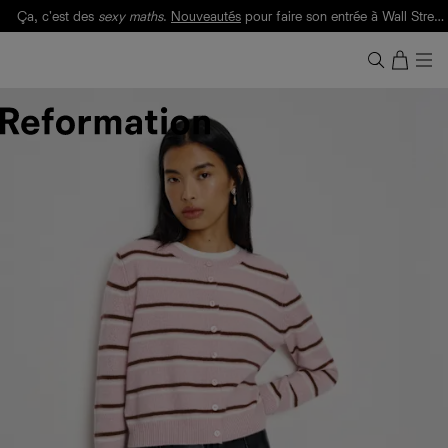
Ça, c'est des
sexy maths
.
Nouveautés
pour faire son entrée à Wall Street.
Notre Bilan Responsable 2025 est ici.
Lisez-le
.