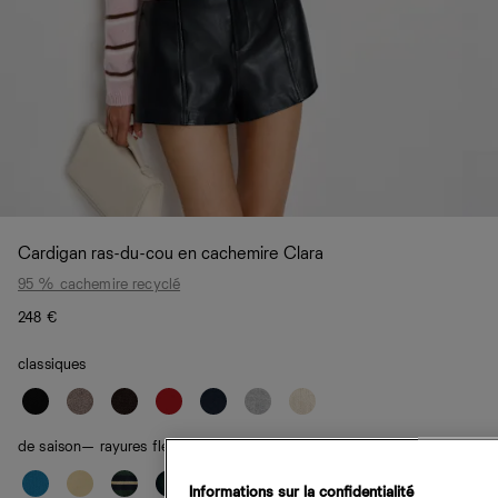
Cardigan ras-du-cou en cachemire Clara
95 % cachemire recyclé
248 €
classiques
de saison
— rayures fleur de cerisier
Informations sur la confidentialité