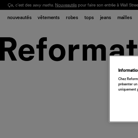
Ça, c'est des
sexy maths
.
Nouveautés
pour faire son entrée à Wall Stree
Notre Bilan Responsable 2025 est ici.
Lisez-le
.
nouveautés
vêtements
robes
tops
jeans
mailles
Information
Chez Reforma
présenter un 
uniquement p