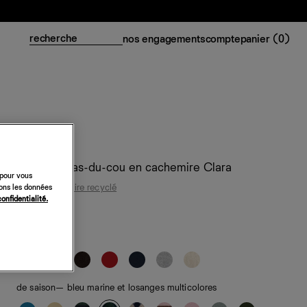
nos engagements
compte
panier (
0
)
Cardigan ras-du-cou en cachemire Clara
 pour vous
95 % cachemire recyclé
sons les données
confidentialité.
248 €
classiques
de saison
— bleu marine et losanges multicolores