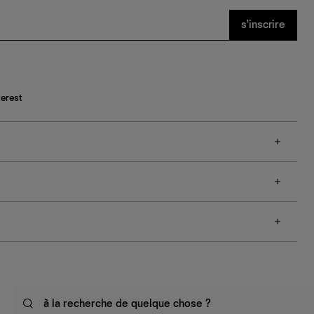
s’inscrire
terest
à la recherche de quelque chose ?