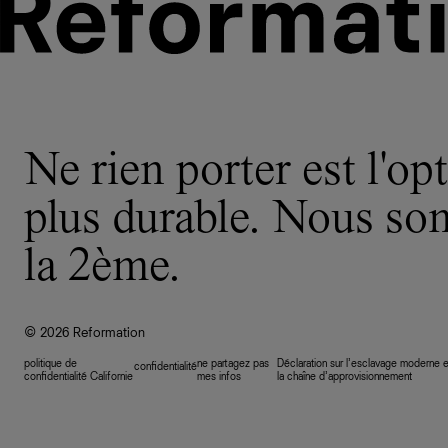
Ne rien porter est l'opt
plus durable. Nous s
la 2ème.
© 2026 Reformation
politique de
ne partagez pas
Déclaration sur l’esclavage moderne e
confidentialité
confidentialité Californie
mes infos
la chaîne d’approvisionnement