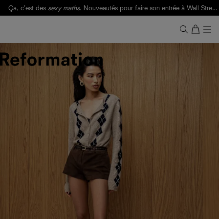
Ça, c'est des
sexy maths
.
Nouveautés
pour faire son entrée à Wall Street.
Notre Bilan Responsable 2025 est ici.
Lisez-le
.