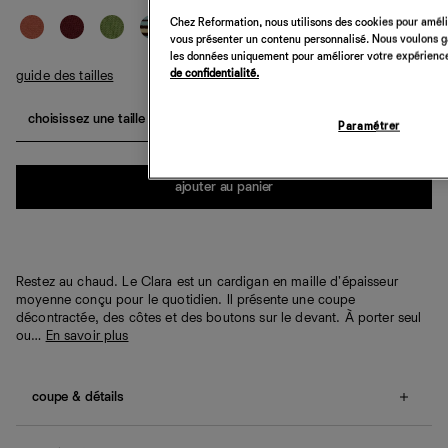
Chez Reformation, nous utilisons des cookies pour amélio
vous présenter un contenu personnalisé. Nous voulons gar
les données uniquement pour améliorer votre expérience 
de confidentialité.
guide des tailles
choisissez une taille
Paramétrer
Quantité
ajouter au panier
Restez au chaud. Le Clara est un cardigan en maille d'épaisseur
moyenne conçu pour le quotidien. Il présente une coupe
décontractée, des côtes et des boutons sur le devant. À porter seul
ou…
En savoir plus
coupe & détails
Coupe décontractée.
Nos clientes nous indiquent que cet