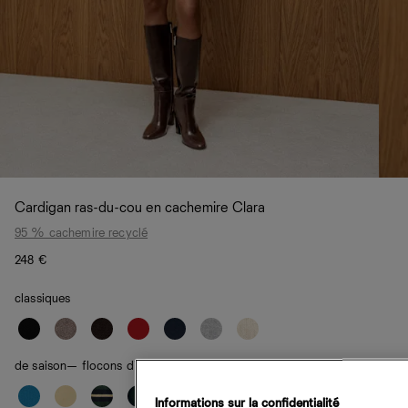
Cardigan ras-du-cou en cachemire Clara
95 % cachemire recyclé
248 €
classiques
de saison
— flocons d'avoine bleu marine et argyle
Informations sur la confidentialité