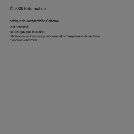
accessibilité
© 2026 Reformation
politique de confidentialité Californie
confidentialité
ne partagez pas mes infos
Déclaration sur l’esclavage moderne et la transparence de la chaîne
d’approvisionnement