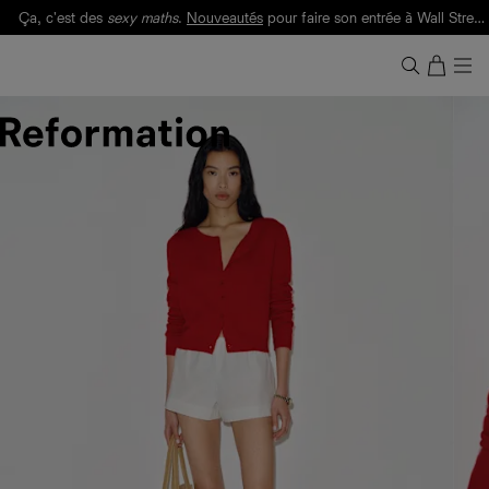
Ça, c'est des
sexy maths
.
Nouveautés
pour faire son entrée à Wall Street.
Notre Bilan Responsable 2025 est ici.
Lisez-le
.