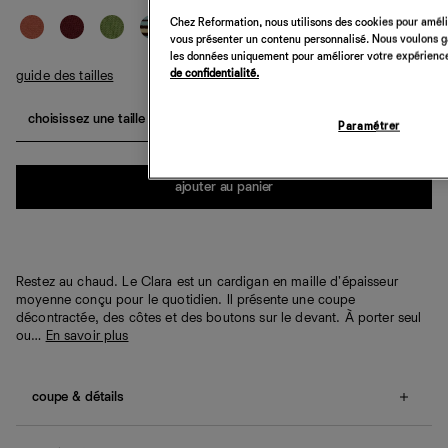
Chez Reformation, nous utilisons des cookies pour amélio
vous présenter un contenu personnalisé. Nous voulons gar
les données uniquement pour améliorer votre expérience 
de confidentialité.
guide des tailles
choisissez une taille
Paramétrer
Quantité
ajouter au panier
Restez au chaud. Le Clara est un cardigan en maille d'épaisseur
moyenne conçu pour le quotidien. Il présente une coupe
décontractée, des côtes et des boutons sur le devant. À porter seul
ou…
En savoir plus
coupe & détails
Coupe décontractée.
Nos clientes nous indiquent que cet