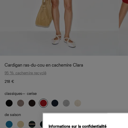
Cardigan ras-du-cou en cachemire Clara
95 % cachemire recyclé
218 €
classiques
— cerise
de saison
Informations sur la confidentialité