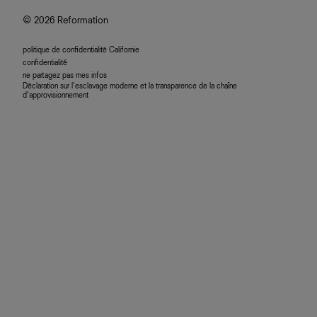
accessibilité
© 2026 Reformation
politique de confidentialité Californie
confidentialité
ne partagez pas mes infos
Déclaration sur l’esclavage moderne et la transparence de la chaîne
d’approvisionnement