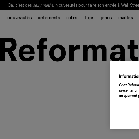
Ça, c'est des
sexy maths
.
Nouveautés
pour faire son entrée à Wall Stree
Notre Bilan Responsable 2025 est ici.
Lisez-le
.
nouveautés
vêtements
robes
tops
jeans
mailles
Information
Chez Reforma
présenter un 
uniquement p