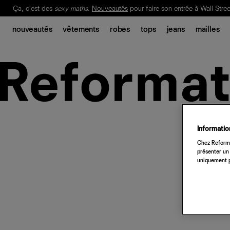
Ça, c'est des
sexy maths
.
Nouveautés
pour faire son entrée à Wall Stree
Notre Bilan Responsable 2025 est ici.
Lisez-le
.
nouveautés
vêtements
robes
tops
jeans
mailles
Information
Chez Reforma
présenter un 
uniquement p