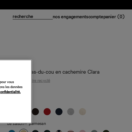
nos engagements
compte
panier (
0
)
Cardigan ras-du-cou en cachemire Clara
95 % cachemire recyclé
 pour vous
sons les données
218 €
confidentialité.
classiques
de saison
— parmesan