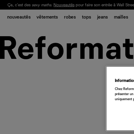
Ça, c'est des
sexy maths
.
Nouveautés
pour faire son entrée à Wall Stree
Notre Bilan Responsable 2025 est ici.
Lisez-le
.
nouveautés
vêtements
robes
tops
jeans
mailles
Information
Chez Reforma
présenter un 
uniquement p