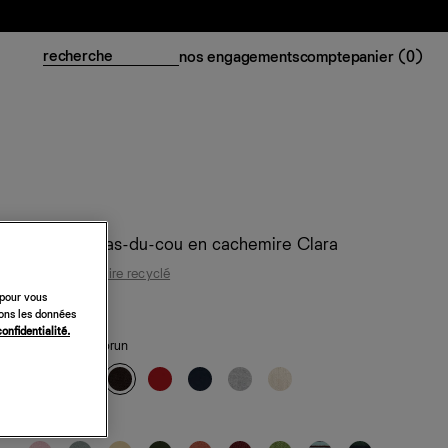
nos engagements
compte
panier (
0
)
Cardigan ras-du-cou en cachemire Clara
95 % cachemire recyclé
 pour vous
218 €
sons les données
confidentialité.
classiques
— brun
de saison