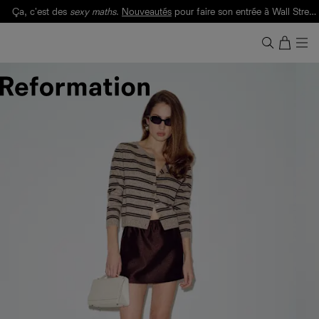
Ça, c'est des
sexy maths
.
Nouveautés
pour faire son entrée à Wall Street.
Notre Bilan Responsable 2025 est ici.
Lisez-le
.