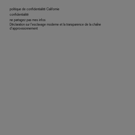
politique de confidentialité Californie
confidentialité
ne partagez pas mes infos
Déclaration sur l’esclavage moderne et la transparence de la chaîne
d’approvisionnement