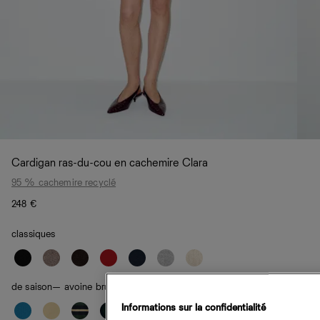
Cardigan ras-du-cou en cachemire Clara
95 % cachemire recyclé
248 €
classiques
de saison
— avoine brun à rayures
Informations sur la confidentialité