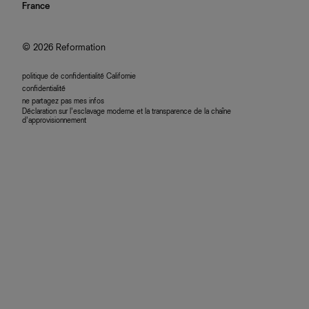
nous rejoindre
France
plan du site
se connecter
programme d'affiliation
accessibilité
© 2026 Reformation
politique de confidentialité Californie
confidentialité
ne partagez pas mes infos
Déclaration sur l’esclavage moderne et la transparence de la chaîne
d’approvisionnement