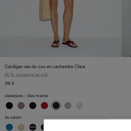
Cardigan ras-du-cou en cachemire Clara
95 % cachemire recyclé
218 €
classiques
— bleu marine
de saison