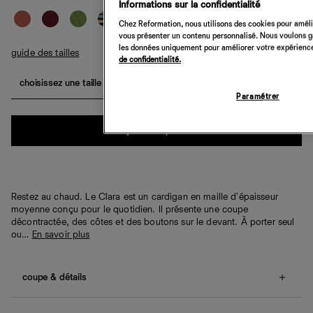
Informations sur la confidentialité
Chez Reformation, nous utilisons des cookies pour amélio
vous présenter un contenu personnalisé. Nous voulons gar
les données uniquement pour améliorer votre expérience 
guide des tailles
de confidentialité.
choisissez une taille
Paramétrer
Quantité
ajouter au panier
Restez au chaud. Le Clara est un cardigan en maille d'épaisseur
moyenne conçu pour le quotidien. Il présente une coupe
décontractée, des côtes et des boutons sur le devant. À porter seul
ou…
En savoir plus
coupe & détails
Coupe décontractée.
Nos clientes nous indiquent que cet