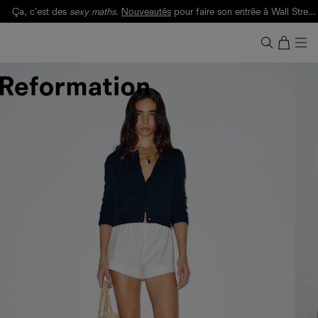
Ça, c'est des
sexy maths
.
Nouveautés
pour faire son entrée à Wall Street.
Notre Bilan Responsable 2025 est ici.
Lisez-le
.