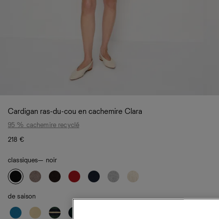
Cardigan ras-du-cou en cachemire Clara
95 % cachemire recyclé
218 €
classiques
— noir
de saison