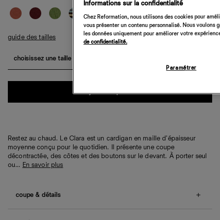
Informations sur la confidentialité
Chez Reformation, nous utilisons des cookies pour amélio
vous présenter un contenu personnalisé. Nous voulons gar
les données uniquement pour améliorer votre expérience 
guide des tailles
de confidentialité.
choisissez une taille
Paramétrer
Quantité
ajouter au panier
Restez au chaud. Le Clara est un cardigan en maille d'épaisseur
moyenne conçu pour le quotidien. Il présente une coupe
décontractée, des côtes et des boutons sur le devant. À porter seul
ou…
En savoir plus
coupe & détails
Coupe décontractée.