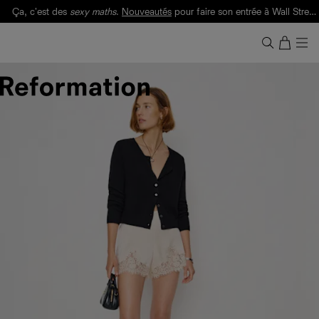
Ça, c'est des
sexy maths
.
Nouveautés
pour faire son entrée à Wall Street.
Notre Bilan Responsable 2025 est ici.
Lisez-le
.