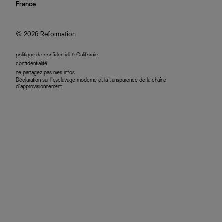
nous rejoindre
France
plan du site
se connecter
programme d'affiliation
accessibilité
© 2026 Reformation
politique de confidentialité Californie
confidentialité
ne partagez pas mes infos
Déclaration sur l’esclavage moderne et la transparence de la chaîne
d’approvisionnement