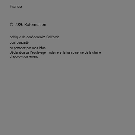
confidentialité
rechercher une commande
nous rejoindre
France
plan du site
se connecter
programme d'affiliation
accessibilité
© 2026 Reformation
politique de confidentialité Californie
confidentialité
ne partagez pas mes infos
Déclaration sur l’esclavage moderne et la transparence de la chaîne
d’approvisionnement