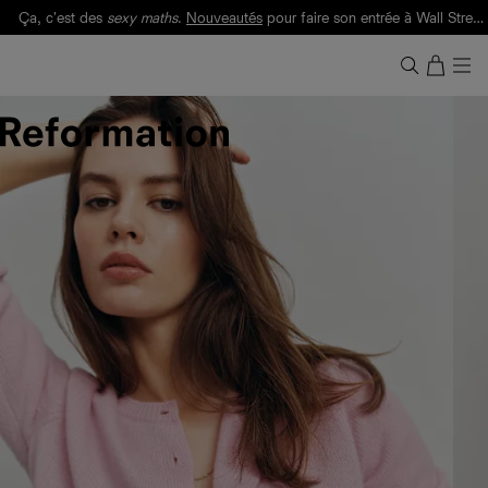
Ça, c'est des
sexy maths
.
Nouveautés
pour faire son entrée à Wall Street.
Notre Bilan Responsable 2025 est ici.
Lisez-le
.