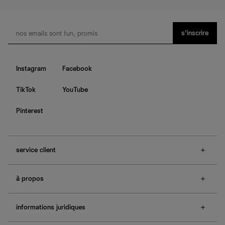
s’inscrire
Instagram
Facebook
TikTok
YouTube
Pinterest
service client
f.a.q.
à propos
contactez-nous
guide des tailles
à propos de Ref
e-cartes cadeaux
informations juridiques
boutiques
retours et échanges
investisseurs