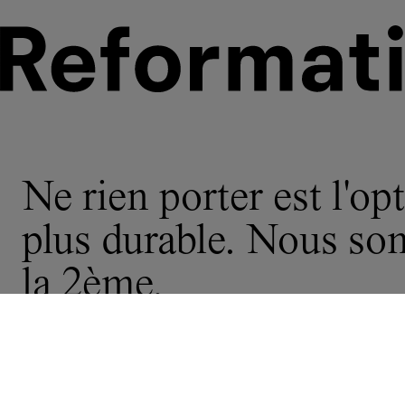
Ne rien porter est l'opt
plus durable. Nous s
la 2ème.
© 2026 Reformation
politique de
ne partagez pas
Déclaration sur l’esclavage moderne e
confidentialité
confidentialité Californie
mes infos
la chaîne d’approvisionnement