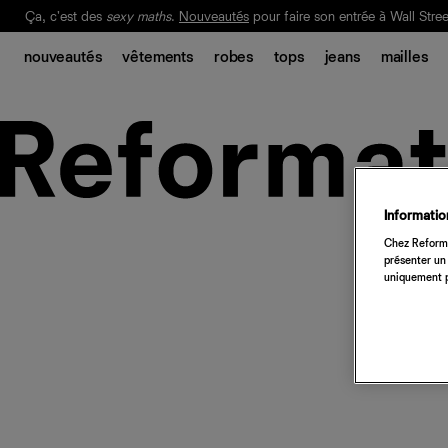
Ça, c'est des
sexy maths
.
Nouveautés
pour faire son entrée à Wall Stree
Notre Bilan Responsable 2025 est ici.
Lisez-le
.
nouveautés
vêtements
robes
tops
jeans
mailles
Information
Chez Reforma
présenter un 
uniquement p