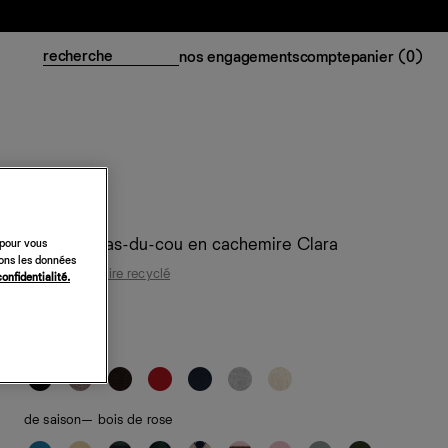
nos engagements
compte
panier (
0
)
Cardigan ras-du-cou en cachemire Clara
 pour vous
sons les données
95 % cachemire recyclé
confidentialité.
218 €
classiques
de saison
— bois de rose