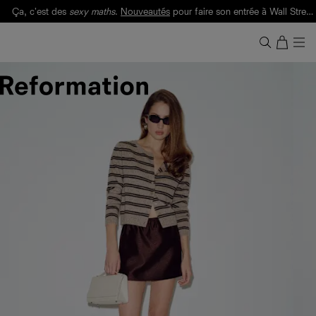
Ça, c'est des
sexy maths
.
Nouveautés
pour faire son entrée à Wall Street.
Notre Bilan Responsable 2025 est ici.
Lisez-le
.