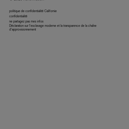
politique de confidentialité Californie
confidentialité
ne partagez pas mes infos
Déclaration sur l’esclavage moderne et la transparence de la chaîne
d’approvisionnement