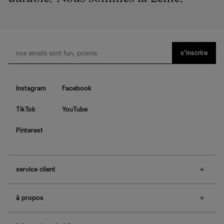
s’inscrire
Instagram
Facebook
TikTok
YouTube
Pinterest
service client
f.a.q.
à propos
contactez-nous
guide des tailles
à propos de Ref