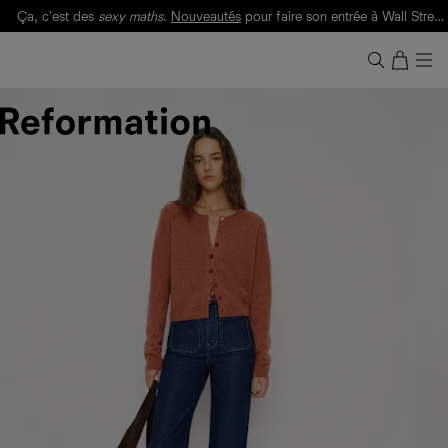
Ça, c'est des
sexy maths
.
Nouveautés
pour faire son entrée à Wall Street.
Notre Bilan Responsable 2025 est ici.
Lisez-le
.