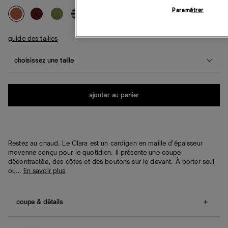
Paramétrer
guide des tailles
choisissez une taille
Quantité
ajouter au panier
Restez au chaud. Le Clara est un cardigan en maille d'épaisseur
moyenne conçu pour le quotidien. Il présente une coupe
décontractée, des côtes et des boutons sur le devant. À porter seul
ou…
En savoir plus
coupe & détails
Coupe décontractée.
Nos clientes nous indiquent que cet