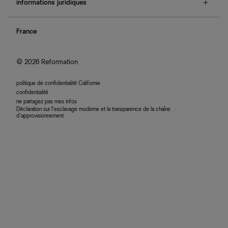
e-cartes cadeaux
informations juridiques
boutiques
retours et échanges
investisseurs
confidentialité
rechercher une commande
nous rejoindre
France
plan du site
se connecter
programme d'affiliation
accessibilité
© 2026 Reformation
politique de confidentialité Californie
confidentialité
ne partagez pas mes infos
Déclaration sur l’esclavage moderne et la transparence de la chaîne
d’approvisionnement