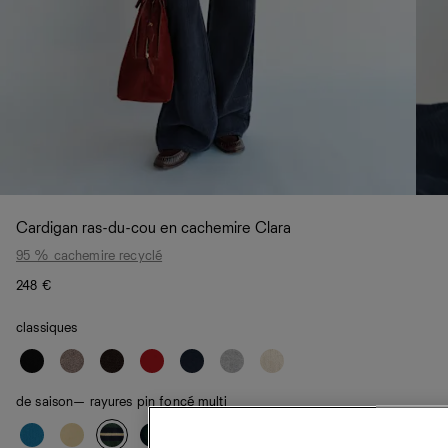
Cardigan ras-du-cou en cachemire Clara
95 % cachemire recyclé
248 €
classiques
de saison
— rayures pin foncé multi