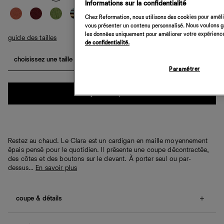
Informations sur la confidentialité
Chez Reformation, nous utilisons des cookies pour amélio
vous présenter un contenu personnalisé. Nous voulons gar
les données uniquement pour améliorer votre expérience 
guide des tailles
de confidentialité.
choisissez une taille
Paramétrer
Quantité
ajouter au panier
Restez au chaud. Le Clara est un cardigan en maille moyennement
épais pensé pour le quotidien. Il présente une coupe décontractée,
des côtes et des boutons sur le devant. À porter seul ou par-
dessus…
En savoir plus
coupe & détails
Coupe décontractée.
Nos clientes nous indiquent que cet