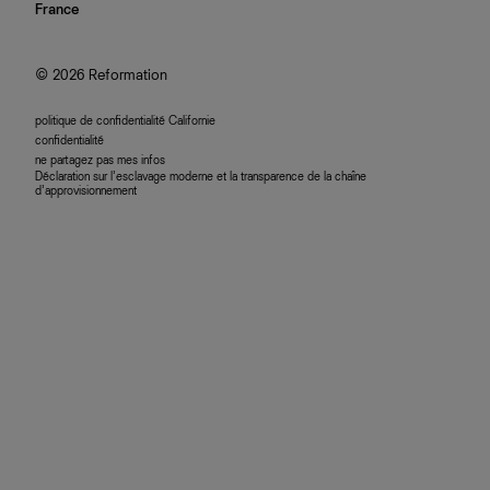
nous rejoindre
France
plan du site
se connecter
programme d'affiliation
accessibilité
© 2026 Reformation
politique de confidentialité Californie
confidentialité
ne partagez pas mes infos
Déclaration sur l’esclavage moderne et la transparence de la chaîne
d’approvisionnement