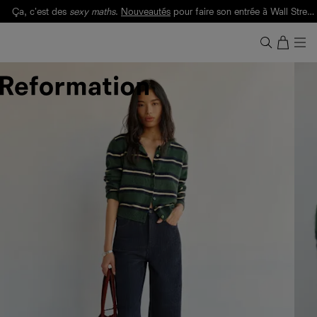
Ça, c'est des
sexy maths
.
Nouveautés
pour faire son entrée à Wall Street.
Notre Bilan Responsable 2025 est ici.
Lisez-le
.