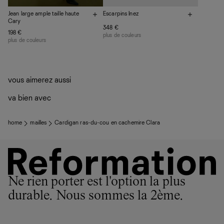
Jean large ample taille haute
Escarpins Inez
Cary
348 €
198 €
plus de couleurs
plus de couleurs
vous aimerez aussi
va bien avec
home
mailles
Cardigan ras-du-cou en cachemire Clara
Ne rien porter est l'option la plus
durable. Nous sommes la 2ème.