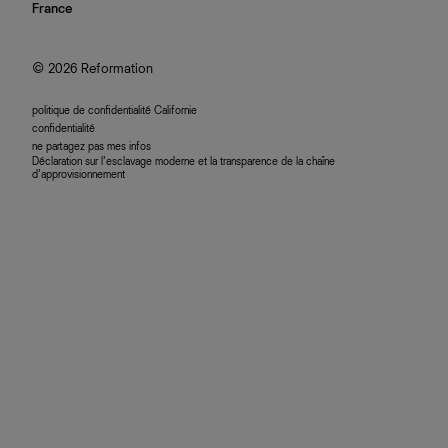
nous rejoindre
France
plan du site
se connecter
programme d'affiliation
accessibilité
© 2026 Reformation
politique de confidentialité Californie
confidentialité
ne partagez pas mes infos
Déclaration sur l’esclavage moderne et la transparence de la chaîne
d’approvisionnement