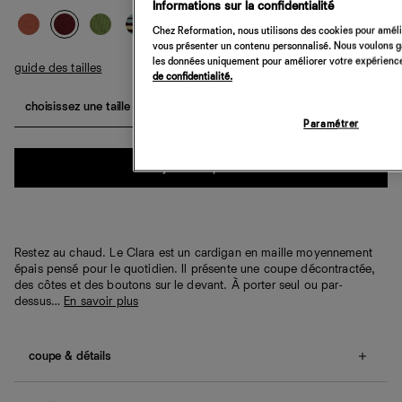
Informations sur la confidentialité
Chez Reformation, nous utilisons des cookies pour amélio
vous présenter un contenu personnalisé. Nous voulons gar
les données uniquement pour améliorer votre expérience 
guide des tailles
de confidentialité.
choisissez une taille
Paramétrer
Quantité
ajouter au panier
Restez au chaud. Le Clara est un cardigan en maille moyennement
épais pensé pour le quotidien. Il présente une coupe décontractée,
des côtes et des boutons sur le devant. À porter seul ou par-
dessus…
En savoir plus
coupe & détails
Coupe décontractée.