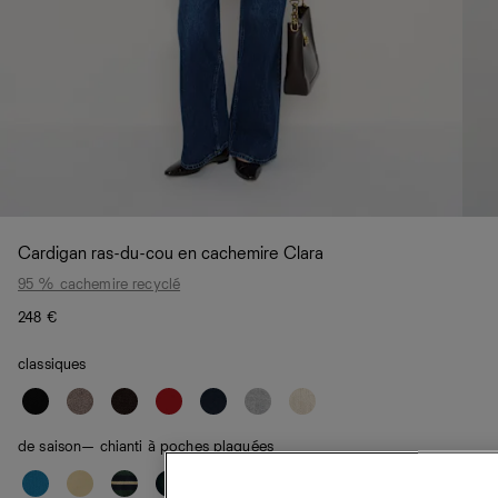
Cardigan ras-du-cou en cachemire Clara
95 % cachemire recyclé
248 €
classiques
de saison
— chianti à poches plaquées