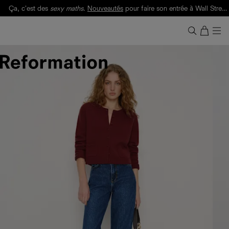
Ça, c'est des
sexy maths
.
Nouveautés
pour faire son entrée à Wall Street.
Notre Bilan Responsable 2025 est ici.
Lisez-le
.