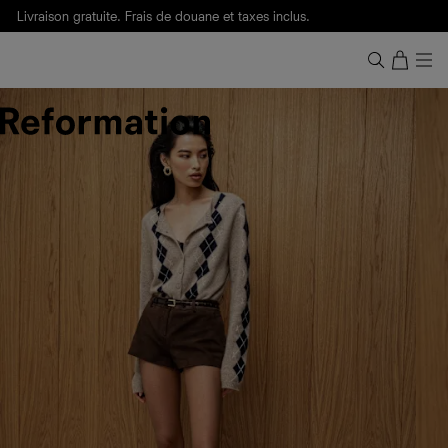
Livraison gratuite. Frais de douane et taxes inclus.
Ça, c'est des
sexy maths
.
Nouveautés
pour faire son entrée à Wall Street.
Notre Bilan Responsable 2025 est ici.
Lisez-le
.