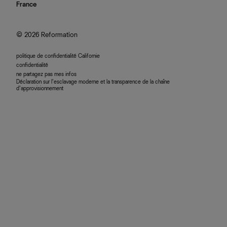
nous rejoindre
France
plan du site
se connecter
programme d'affiliation
accessibilité
© 2026 Reformation
politique de confidentialité Californie
confidentialité
ne partagez pas mes infos
Déclaration sur l’esclavage moderne et la transparence de la chaîne
d’approvisionnement