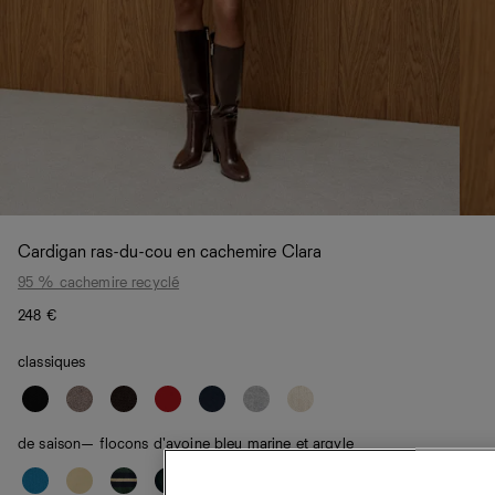
Cardigan ras-du-cou en cachemire Clara
95 % cachemire recyclé
248 €
classiques
de saison
— flocons d'avoine bleu marine et argyle