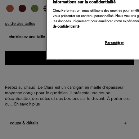
Informations sur la confidentialité
Chez Reformation, nous utilisons des cookies pour amélio
vous présenter un contenu personnalisé. Nous voulons gar
les données uniquement pour améliorer votre expérience 
guide des tailles
de confidentialité.
choisissez une taille
Paramétrer
Quantité
ajouter au panier
Restez au chaud. Le Clara est un cardigan en maille d'épaisseur
moyenne conçu pour le quotidien. Il présente une coupe
décontractée, des côtes et des boutons sur le devant. À porter seul
ou…
En savoir plus
coupe & détails
Coupe décontractée.
Nos clientes nous indiquent que cet